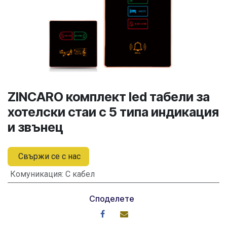
ZINCARO комплект led табели за
хотелски стаи с 5 типа индикация
и звънец
Свържи се с нас
Комуникация
:
С кабел
Споделете