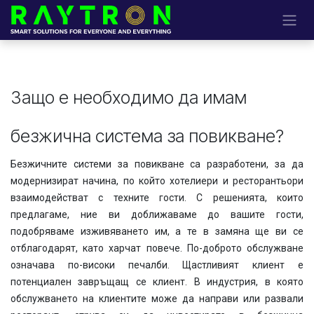
Преминете към съдържание
Защо е необходимо да им​ам
безжична система за повикване?
Безжичните системи за повикване са разработени, за да
модернизират начина, по който хотелиери и ресторантьори
взаимодействат с техните гости. С решенията, които
предлагаме, ние ви доближаваме до вашите гости,
подобряваме изживяването им, а те в замяна ще ви се
отблагодарят, като харчат повече. По-доброто обслужване
означава по-високи печалби. Щастливият клиент е
потенциален завръщащ се клиент. В индустрия, в която
обслужването на клиентите може да направи или развали