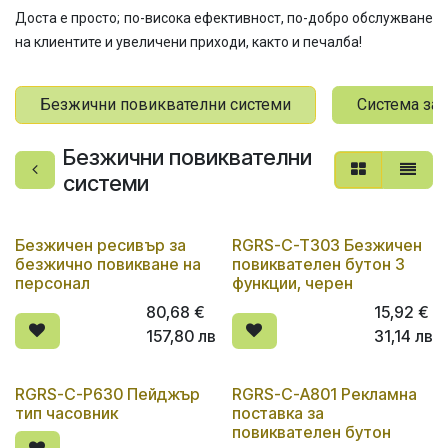
Доста е просто; по-висока ефективност, по-добро обслужване
на клиентите и увеличени приходи, както и печалба!
Безжични повиквателни системи
Система за 
Безжични повиквателни
системи
Безжичен ресивър за
RGRS-C-T303 Безжичен
безжично повикване на
повиквателен бутон 3
персонал
функции, черен
80,68
€
15,92
€
157,80
лв
31,14
лв
RGRS-C-P630 Пейджър
RGRS-C-A801 Рекламна
тип часовник
поставка за
повиквателен бутон