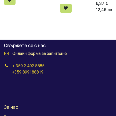
6,37
€
12,46
лв
Свържете се с нас
Онлайн форма за запитване
+ 359 2 492 8885
+359 899188819
За нас