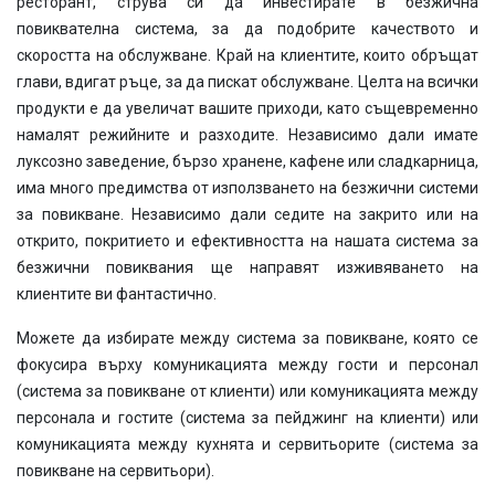
ресторант, струва си да инвестирате в безжична
повиквателна система, за да подобрите качеството и
скоростта на обслужване. Край на клиентите, които обръщат
глави, вдигат ръце, за да пискат обслужване. Целта на всички
продукти е да увеличат вашите приходи, като същевременно
намалят режийните и разходите. Независимо дали имате
луксозно заведение, бързо хранене, кафене или сладкарница,
има много предимства от използването на безжични системи
за повикване. Независимо дали седите на закрито или на
открито, покритието и ефективността на нашата система за
безжични повиквания ще направят изживяването на
клиентите ви фантастично.
Можете да избирате между система за повикване, която се
фокусира върху комуникацията между гости и персонал
(система за повикване от клиенти) или комуникацията между
персонала и гостите (система за пейджинг на клиенти) или
комуникацията между кухнята и сервитьорите (система за
повикване на сервитьори).