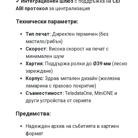
✔
Интеграционен шлюз
с поддръжка на
CEI
ABI протокол
за централизация
Технически параметри:
Тип печат:
Директен термичен (без
мастило/рибън)
Скорост:
Висока скорост на печат с
минимален шум
Хартия:
Поддържа ролки до
Ø39 мм
(лесно
зареждане)
Корпус:
Здрав метален дизайн (желязна
ламарина с прахово покритие)
Съвместимост:
TeledataOne, MiniONE и
други устройства от серията
Предимства:
Надежден архив на събитията в хартиен
формат