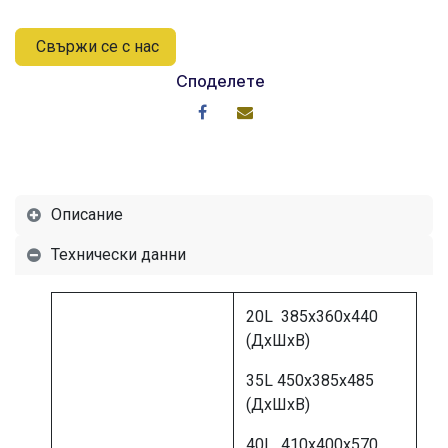
Свържи се с нас
Споделете
Описание
Технически данни
20L 385х360х440
(ДхШхВ)
35L 450х385х485
(ДхШхВ)
40L 410х400х570