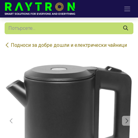
Преминете към съдържание
Подноси за добре дошли и електрически чайници