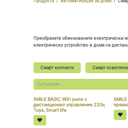
Продукти
Автоматизация за дома
Смар
Преобразете обикновените електрически ин
електрическо устройство в дома си дистан
Смарт контакти
Смарт осветлен
SMILE BASIC WiFi реле с
SMILE
дистанционно управление 220v,
превк
Tuya, Smart life