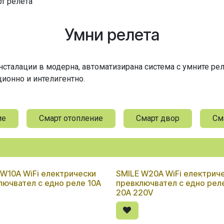
т релета
Умни релета
сталации в модерна, автоматизирана система с умните рел
ционно и интелигентно.
ие
Смарт отопление
Смарт двор
См
 W10A WiFi електрически
SMILE W20A WiFi електрич
лючвател с едно реле 10А
превключвател с едно рел
20A 220V