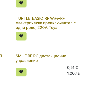
TURTLE_BASIC_RF WiFi+RF
Изчерпано количество
електрически превключвател с
едно реле, 220V, Tuya
i
SMILE RF RC дистанционно
Изчерпано количество
управление
0,51
€
1,00
лв