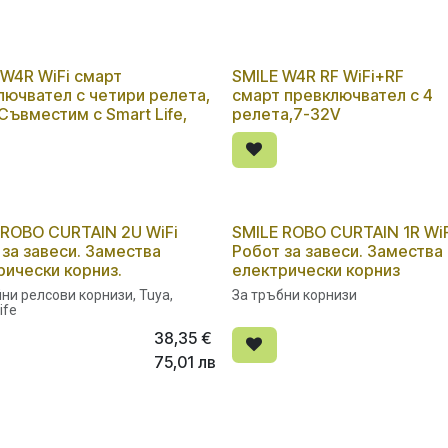
 W4R WiFi смарт
SMILE W4R RF WiFi+RF
лючвател с четири релета,
смарт превключвател с 4
Съвместим с Smart Life,
релета,7-32V
 ROBO CURTAIN 2U WiFi
SMILE ROBO CURTAIN 1R WiF
пано количество
Ново!
 за завеси. Замества
Робот за завеси. Замества
рически корниз.
електрически корниз
ни релсови корнизи, Tuya,
За тръбни корнизи
ife
38,35
€
75,01
лв