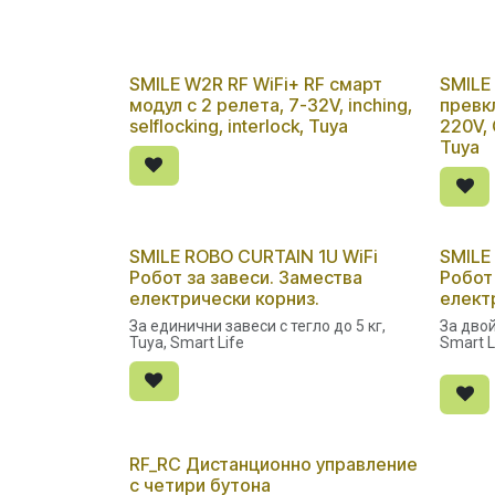
SMILE W2R RF WiFi+ RF смарт
SMILE
модул с 2 релета, 7-32V, inching,
превк
selflocking, interlock, Tuya
220V, 
Tuya
SMILE ROBO CURTAIN 1U WiFi
SMILE
Ново!
Изчер
Робот за завеси. Замества
Робот
електрически корниз.
елект
За единични завеси с тегло до 5 кг,
За двой
Tuya, Smart Life
Smart L
RF_RC Дистанционно управление
с четири бутона