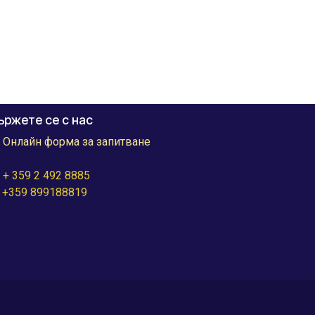
ржете се с нас
Онлайн форма за запитване
+ 359 2 492 8885
59 899188819