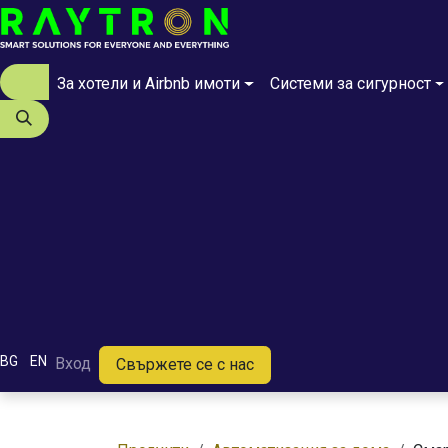
Преминете към съдържание
За хотели и Airbnb имоти
Системи за сигурност
BG
EN
Вход
Свържете се с нас