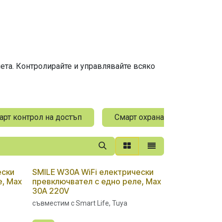
ета. Контролирайте и управлявайте всяко
арт контрол на достъп
Смарт охрана
Смарт 
ески
SMILE W30A WiFi електрически
е, Max
превключвател с едно реле, Max
30A 220V
съвместим с Smart Life, Tuya