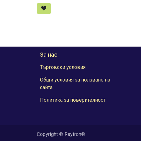
За нас
Търговски условия
Общи условия за ползване на
сайта
Политика за поверителност
Copyright © Raytron®