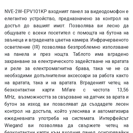
NVE-2W-EPV101KP входният панел за видеодомофон е
елегантно устройство, предназначено за контрол на
достъп до вашият имот. Позволява ви лесно да
общувате с всеки посетител с помощта на бутона на
звънеца и вградената цветна камера. Инфрачервеното
осветление (IR) позволява безпроблемно използване
на панела и през нощта. Таблото има вградено
захранване за електрическото задействане на вратата
и реле за електромагнитна брава, така че не са
необходими допълнителни аксесоари за работа както
на вратата, така и на вратата. Вграденият четец на
безконтактни карти Mifare с честота 13,56
MHz, възможността за свързване на датчик за врата и
бутон за изход ви позволяват да създадете лесен
контрол на достъпа, който улеснява и автоматизира
ежедневната употреба на системата. Интерфейсът
Wiegand ви позволява да свържете четец на
безконтактни карти към входния панел, осигурявайки