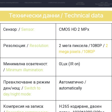
Технически данни / Technical data
Сензор: /
Sensor:
CMOS HD 2 MPx
Резолюция: /
Resolution:
2 мега пиксела /1080P /
2
mega pixels /1080P
Минимална осветеност:
0Lux (IR on)
/
Minimum illumination:
Превключване в режим
Автоматично /
ден/нощ: /
Switch to
automatically
day/night mode:
Компресия на записа:
H.265 кодиране, двоен