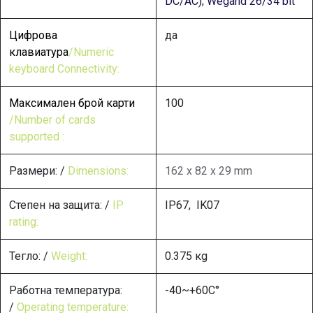
DC/AC); Wegand
26/34 bit
Цифрова
да
клавиатура
/Numeric
keyboard Connectivity:
Максимален брой карти
100
/Number of cards
supported :
Размери: /
Dimensions:
162 x 82 x 29 mm ​
Степен на защита: /
IP
IP67, IK07
rating:
Тегло: /
Weight:
0.375 кg
Работна температура:
-40~+60C°
/
Operating temperature: