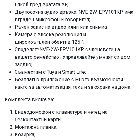
някой пред вратата ви;
Двупосочна аудио връзка
. NVE-2W-EPV101KP
има
вграден микрофон и говорител;
Ръчен запис на видео клип или снимка;
Камера с висока резолюция и
широкоъгълен обектив
125 °;
СподелетеNVE-2W-EPV101KP
с членовете на
вашето семейство .
Управлявайте умният си дом
заедно;
Съвместим с Tuya и Smart Life;
Безплатно приложение с много възможности
както за автоматизация, така и за охрана на дома.
Комплекта включва:
Видеодомофон с клавиатура и четец на
безконтактни карти;
Монтажна планка;
Козирка;