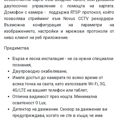
двупосочно управление с помощта на картата.
Домофон с камера - поддържа RTSP протокол, който
позволява стрийминг към Novus CCTV рекордери.
Възможна конфигурация на параметри на
изображението, настройки и мрежови протоколи от
ниво клиент на уеб приложение.
Предимства:
Бърза и лесна инсталация
- не са нужни специални
познания
;
Двупроводно окабеляване;
Имате достъп
до камерата по всяко време от
всяка точка на света, като използвате Wi-Fi, 3G,
4G/LTE на вашият телефон или таблет;
Отлична видимост през нощта
.
Минимална
осветеност 0 Lux;
Детектор на движение.
Сензор за движение ви
предупреждава, когато не сте в къщи, че има