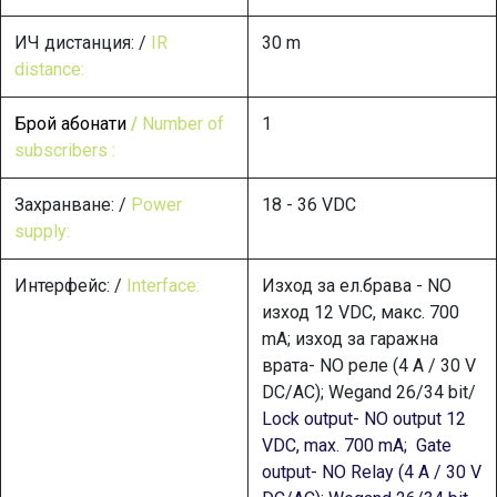
ИЧ дистанция: /
IR
30 m
distance:
Брой абонати
/
Number of
1
subscribers :
Захранване: /
Power
18 - 36 VDC
supply:
Интерфейс: /
Interface:
Изход за ел.брава - NO
изход 12 VDC, макс. 700
mA; изход за гаражна
врата- NO реле (4 A / 30 V
DC/AC); Wegand 26/34 bit/
Lock output- NO output 12
VDC, max. 700 mA; Gate
output- NO Relay (4 A / 30 V