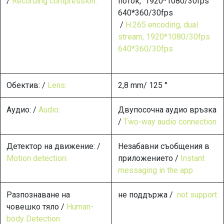
/
Recording compression:
поток, 1920*1080/30fps
640*360/30fps
/
H.265 encoding, dual
stream, 1920*1080/30fps
640*360/30fps
Обектив: /
Lens:
2,8 mm/ 125 °
Аудио: /
Audio:
Двупосочна аудио връзка
/
Two-way audio connection
Детектор на движение: /
Незабавни съобщения в
Motion detection:
приложението /
Instant
messaging in the app
Разпознаване на
не поддържа /
not support
човешко тяло /
Human-
body Detection