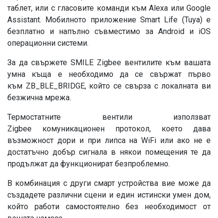
таблет
, или с гласовите команди към
Alexa
или
Google
Assistant
.
Мобилното приложение Smart Life (Tuya) е
безплатно и напълно съвместимо за Android и iOS
операционни системи.
За да свържете SMILE Zigbee вентилите към вашата
умна къща е необходимо да се свържат първо
към ZB_BLE_BRIDGE, който се свърза с локалната ви
безжична мрежа.
Термостатните вентили използват
Zigbee комуникационен протокол, което дава
възможност дори и при липса на WiFi или ако не е
достатъчно добър сигнала в някои помещения те да
продължат да функционират безпроблемно.
В комбинация с други смарт устройства вие може да
създадете различни сцени и един истински умен дом,
който работи самостоятелно без необходимост от