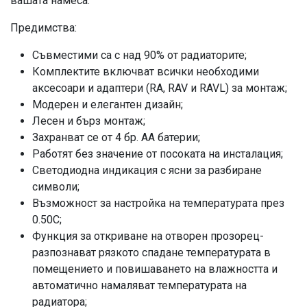
вашата намеса.
Предимства:
Съвместими са с над 90% от радиаторите;
Комплектите включват всички необходими
аксесоари и адаптери (RA, RAV и RAVL) за монтаж;
Модерен и елегантен дизайн;
Лесен и бърз монтаж;
Захранват се от 4 бр. АА батерии;
Работят без значение от посоката на инсталация;
Светодиодна индикация с ясни за разбиране
символи;
Възможност за настройка на температурата през
0.50C;
Функция за откриване на отворен прозорец-
разпознават рязкото спадане температурата в
помещението и повишаването на влажността и
автоматично намаляват температурата на
радиатора;