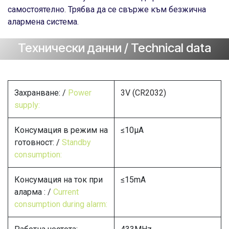
самостоятелно. Трябва да се свърже към безжична
алармена система.
Технически данни / Technical data
Захранване: /
Power
3V (CR2032)
supply:
Консумация в режим на
≤10µА
готовност: /
Standby
consumption:
Консумация на ток при
≤15mА
аларма : /
Current
consumption during alarm: