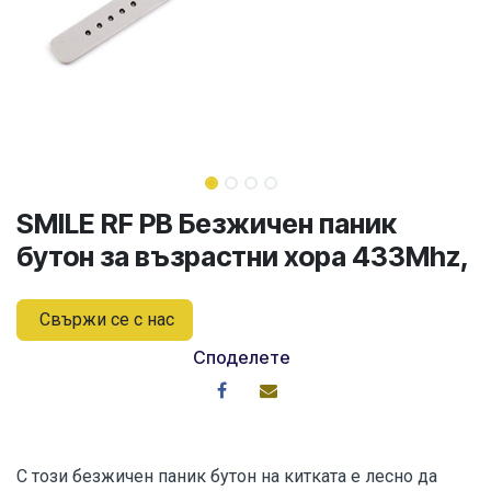
SMILE RF PB Безжичен паник
бутон за възрастни хора 433Mhz,
Свържи се с нас
Споделете
С този безжичен паник бутон на китката е лесно да