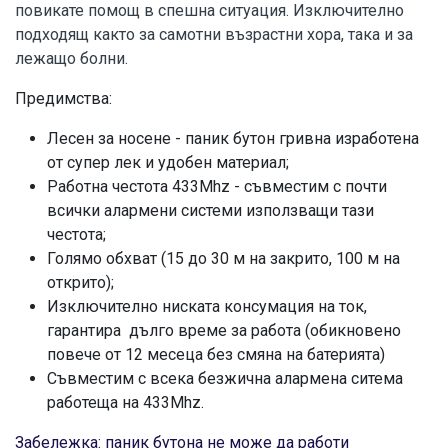
повикате помощ в спешна ситуация. Изключително
подходящ както за самотни възрастни хора, така и за
лежащо болни.
Предимства:
Лесен за носене - паник бутон гривна изработена
от супер лек и удобен материал;
Работна честота 433Мhz - съвместим с почти
всички алармени системи използващи тази
честота;
Голямо обхват (15 до 30 м на закрито, 100 м на
открито);
Изключително ниската консумация на ток,
гарантира дълго време за работа (обикновено
повече от 12 месеца без смяна на батерията)
Съвместим с всека безжична алармена ситема
работеща на 433Mhz.
Забележка: паник бутона не може да работи