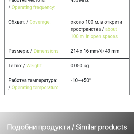
Работна честота:
433MHz
/
Operating frequency:
Обхват: /
Coverage:
около 100 м. в открити
пространства /
about
100 m. in open spaces
Размери: /
Dimensions:
214 x 16 mm/Ф 43 mm
Тегло: /
Weight:
0.050 кg
Работна температура:
-10~+50°
/
Operating temperature:
Подобни продукти / Similar products